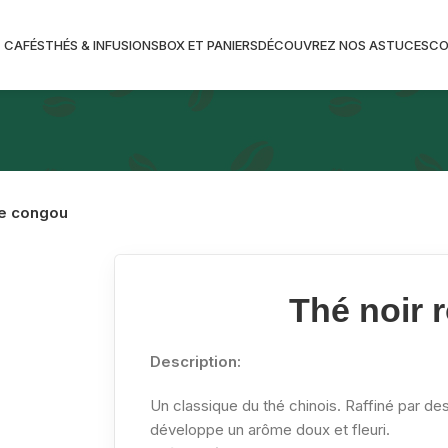
CAFÉS
THÉS & INFUSIONS
BOX ET PANIERS
DÉCOUVREZ NOS ASTUCES
C
se congou
Thé noir 
Description:
Un classique du thé chinois. Raffiné par de
développe un arôme doux et fleuri.