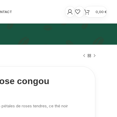
ONTACT
0,00
€
rose congou
s pétales de roses tendres, ce thé noir