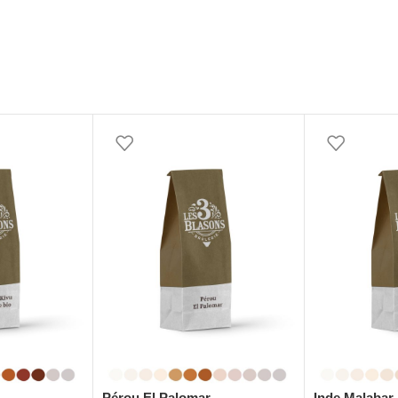
Pérou El Palomar
Inde Malabar