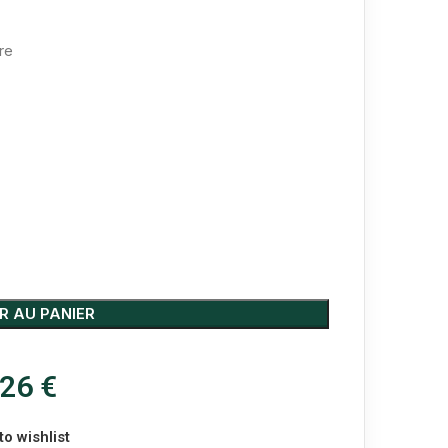
R AU PANIER
,26
€
to wishlist