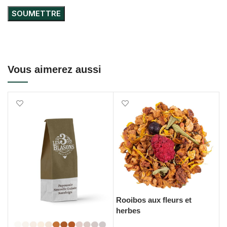
Vous aimerez aussi
 fleurs et
Epices vin cha