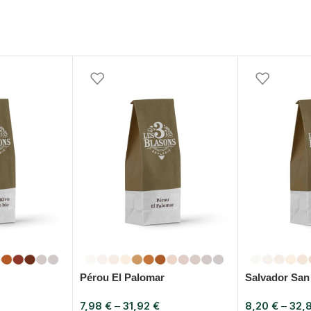
Pérou El Palomar
Salvador San
7,98
€
–
31,92
€
8,20
€
–
32,