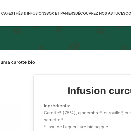
CAFÉS
THÉS & INFUSIONS
BOX ET PANIERS
DÉCOUVREZ NOS ASTUCES
C
cuma carotte bio
Infusion curc
Ingrédients:
Carotte* (75%), gingembre*, citrouille*, 
sarriette*.
* Issu de l‘agriculture biologique