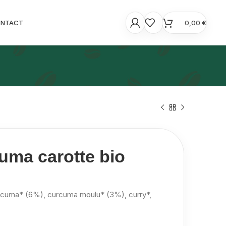
ONTACT
0,00
€
uma carotte bio
curcuma* (6%), curcuma moulu* (3%), curry*,