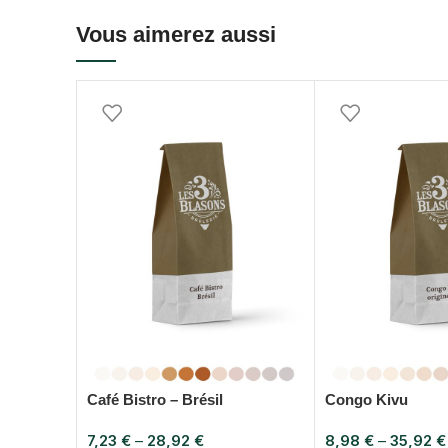
Vous aimerez aussi
Café Bistro – Brésil
Congo Kivu
7,23
€
–
28,92
€
8,98
€
–
35,92
€