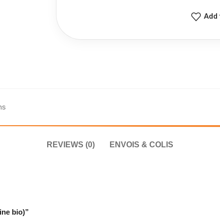
Add 
ns
REVIEWS (0)
ENVOIS & COLIS
ine bio)”