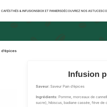
CAFÉS
THÉS & INFUSIONS
BOX ET PANIERS
DÉCOUVREZ NOS ASTUCES
C
n d’épices
Infusion p
Saveur:
Saveur Pain d’épices
Ingrédients:
Pomme, morceaux de cannelle
sucre), hibiscus, badiane cassée, fève de