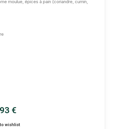
ome moulue, épices à pain (coriandre, cumin,
,93
€
to wishlist