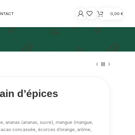
ONTACT
0,00
€
ain d’épices
, ananas (ananas, sucre), mangue (mangue,
 cacao concassée, écorces d’orange, arôme,